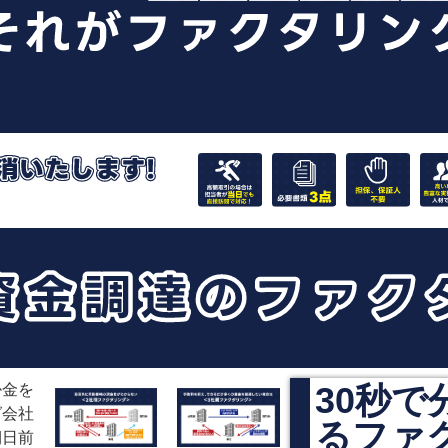
30秒で
掛金を
グ会社
るファ
期日前