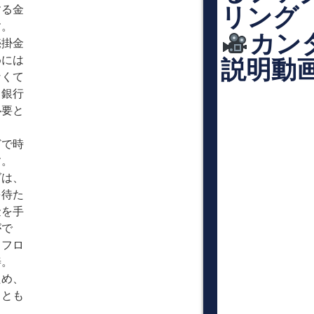
リング
する金
す。
カン
売掛金
めには
説明動
なくて
。銀行
必要と
どで時
す。
グは、
を待た
金を手
がで
ュフロ
善。
ため、
ことも