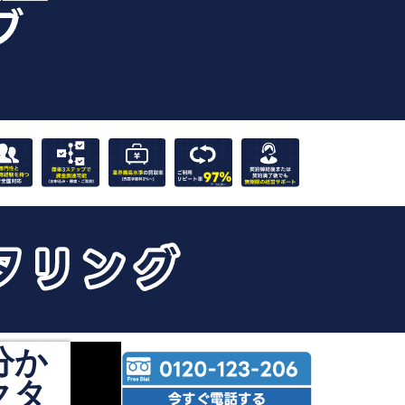
分か
クタ