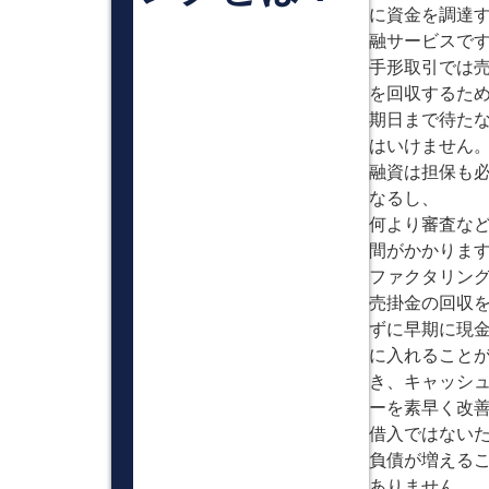
に資金を調達
融サービスで
手形取引では
を回収するた
期日まで待た
はいけません
融資は担保も
なるし、
何より審査な
間がかかりま
ファクタリン
売掛金の回収
ずに早期に現
に入れること
き、キャッシ
ーを素早く改
借入ではない
負債が増える
ありません。