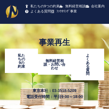
私たちの9つの約束
無料経営相談
会社案内
よくある質問
ﾌｧｸﾀﾘﾝｸﾞ事業
事業再生
私た
よ
ちの
く
無料経営相
9の
あ
談・お問い合
約束
る
わせ
質
問
東京本社：03-3518-5209
電話受付時間：平日9:00～18:00