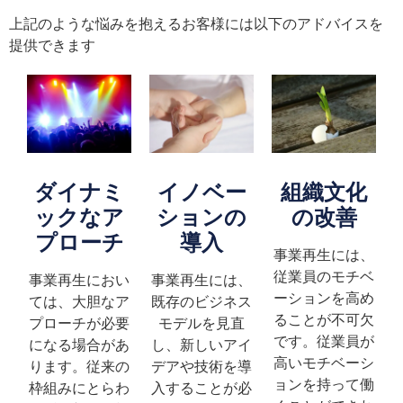
上記のような悩みを抱えるお客様には以下のアドバイスを
提供できます
ダイナミ
イノベー
組織文化
ックなア
ションの
の改善
プローチ
導入
事業再生には、
従業員のモチベ
事業再生におい
事業再生には、
ーションを高め
ては、大胆なア
既存のビジネス
ることが不可欠
プローチが必要
モデルを見直
です。従業員が
になる場合があ
し、新しいアイ
高いモチベーシ
ります。従来の
デアや技術を導
ョンを持って働
枠組みにとらわ
入することが必