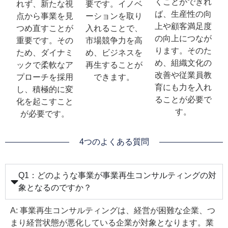
くことができれ
れず、新たな視
要です。イノベ
ば、生産性の向
点から事業を見
ーションを取り
上や顧客満足度
つめ直すことが
入れることで、
の向上につなが
重要です。その
市場競争力を高
ります。そのた
ため、ダイナミ
め、ビジネスを
め、組織文化の
ックで柔軟なア
再生することが
改善や従業員教
プローチを採用
できます。
育にも力を入れ
し、積極的に変
ることが必要で
化を起こすこと
す。
が必要です。
4つのよくある質問
Q1：どのような事業が事業再生コンサルティングの対
象となるのですか？
A: 事業再生コンサルティングは、経営が困難な企業、つ
まり経営状態が悪化している企業が対象となります。業